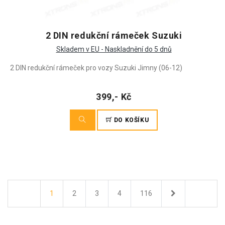
2 DIN redukční rámeček Suzuki
Skladem v EU - Naskladnění do 5 dnů
2 DIN redukční rámeček pro vozy Suzuki Jimny (06-12)
399,- Kč
DO KOŠÍKU
Další
1
2
3
4
116