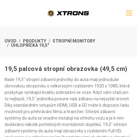
ÚVOD
PRODUKTY
STROPNÍ MONITORY
ÚHLOPŘÍČKA 19,5"
19,5 palcová stropní obrazovka (49,5 cm)
Naše 19,5" stropní zábavní jednotky do auta mají jednoduše
obrovskou obrazovku s velkorysým rozlišením 1920 x 1080, která
poskytuje vynikající kvalitu zobrazení ve voze. Když vám stačí jen
to nejlepší, 19,5" jednotka posune vaši zábavu na nejvyšší úroveň.
Díky standardním vstupům HDMI, USB a SD máte k dispozici řadu
možností pro přehrávání filmů a hraní her. Střešní zábavní
systémy do auta se snadno instalují na střechu vozu a je k nim
dodáváno několik potřebných montážních doplňků. 19,5" střešní
zábavní systémy do auta mají obrazovky s rozlišením Full HD,