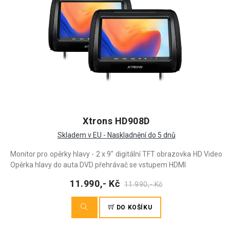
Xtrons HD908D
Skladem v EU - Naskladnění do 5 dnů
Monitor pro opěrky hlavy - 2 x 9" digitální TFT obrazovka HD Video
Opěrka hlavy do auta DVD přehrávač se vstupem HDMI
11.990,- Kč
11.990,- Kč
DO KOŠÍKU