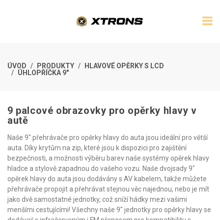
ÚVOD
PRODUKTY
HLAVOVÉ OPĚRKY S LCD
ÚHLOPŘÍČKA 9"
9 palcové obrazovky pro opěrky hlavy v
autě
Naše 9" přehrávače pro opěrky hlavy do auta jsou ideální pro větší
auta. Díky krytům na zip, které jsou k dispozici pro zajištění
bezpečnosti, a možnosti výběru barev naše systémy opěrek hlavy
hladce a stylově zapadnou do vašeho vozu. Naše dvojsady 9"
opěrek hlavy do auta jsou dodávány s AV kabelem, takže můžete
přehrávače propojit a přehrávat stejnou věc najednou, nebo je mít
jako dvě samostatné jednotky, což sníží hádky mezi vašimi
menšími cestujícími! Všechny naše 9" jednotky pro opěrky hlavy se