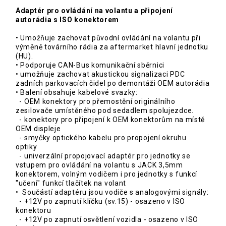
Adaptér pro ovládání na volantu a připojení
autorádia s ISO konektorem
• Umožňuje zachovat původní ovládání na volantu při
výměně továrního rádia za aftermarket hlavní jednotku
(HU).
• Podporuje CAN-Bus komunikační sběrnici
• umožňuje zachovat akustickou signalizaci PDC
zadních parkovacích čidel po demontáži OEM autorádia
• Balení obsahuje kabelové svazky:
- OEM konektory pro přemostění originálního
zesilovače umístěného pod sedadlem spolujezdce.
- konektory pro připojení k OEM konektorům na místě
OEM displeje
- smyčky optického kabelu pro propojení okruhu
optiky
- univerzální propojovací adaptér pro jednotky se
vstupem pro ovládání na volantu s JACK 3,5mm
konektorem, volným vodičem i pro jednotky s funkcí
"učení" funkcí tlačítek na volant
• Součástí adaptéru jsou vodiče s analogovými signály:
- +12V po zapnutí klíčku (sv.15) - osazeno v ISO
konektoru
- +12V po zapnutí osvětlení vozidla - osazeno v ISO