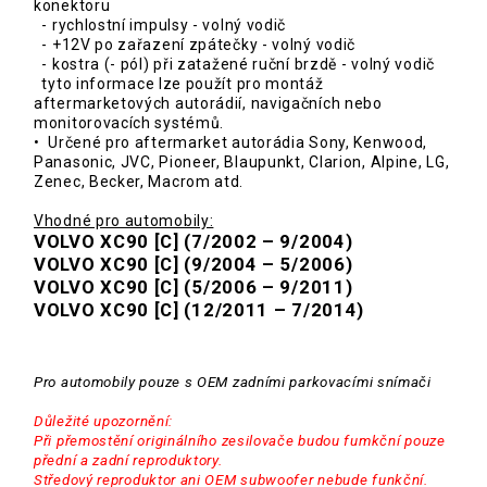
konektoru
- rychlostní impulsy - volný vodič
- +12V po zařazení zpátečky - volný vodič
- kostra (- pól) při zatažené ruční brzdě - volný vodič
tyto informace lze použít pro montáž
aftermarketových autorádií, navigačních nebo
monitorovacích systémů.
• Určené pro aftermarket autorádia Sony, Kenwood,
Panasonic, JVC, Pioneer, Blaupunkt, Clarion, Alpine, LG,
Zenec, Becker, Macrom atd.
Vhodné pro automobily:
VOLVO XC90 [C] (7/2002 – 9/2004)
VOLVO XC90 [C] (9/2004 – 5/2006)
VOLVO XC90 [C] (5/2006 – 9/2011)
VOLVO XC90 [C] (12/2011 – 7/2014)
Pro automobily pouze s OEM zadními parkovacími snímači
Důležité upozornění:
Při přemostění originálního zesilovače budou fumkční pouze
přední a zadní reproduktory.
Středový reproduktor ani OEM subwoofer nebude funkční.