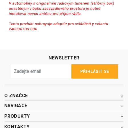
V automobily s originálním radiovým tunerem (stříbrný box)
umístěným v boku zavazadlového prostoru je nutné
instalovat novou anténu pro příjem rádia.
Tento produkt nahrayuje adapt0r pro ovl8d8n9 y volantu
240030 SVL004.
NEWSLETTER
PŘIHLÁSIT SE
O ZNAČCE
NAVIGACE
PRODUKTY
KONTAKTY